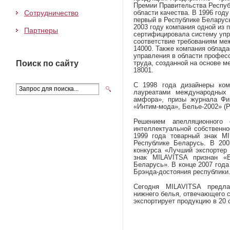
Премии Правительства Респуб
Сотрудничество
области качества. В 1996 год
первый в Республике Беларусь
2003 году компания одной из 
Партнеры
сертифицировала систему уп
соответствие требованиям ме
14000. Также компания облад
управления в области профес
Поиск по сайту
труда, созданной на основе 
18001.
С 1998 года дизайнеры ком
лауреатами международных 
амфора», призы журнала Фига
«Интим-мода», Белье-2002» (Р
Решением апелляционного 
интеллектуальной собственно
1999 года товарный знак M
Республике Беларусь. В 20
конкурса «Лучший экспортер 
знак MILAVITSA признан «
Беларусь». В конце 2007 год
Брэнда-достояния республики
Сегодня MILAVITSA предла
нижнего белья, отвечающего
экспортирует продукцию в 20 