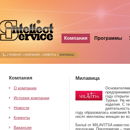
Компания
Программы
ГЛАВНАЯ
КОМПАНИЯ
КЛИЕНТЫ
МИЛАВИЦА
Компания
Милавица
О компании
Основателям
предпринимат
году открыли
История компании
Турнье. На н
изделия. С т
Новости
деятельность
году образовалась компания 
носят миллионы женщин во вс
Клиенты
Бельё от MILAVITSA известно
Вакансии
продукции. Предприятие – три