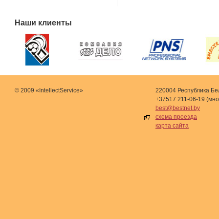
Наши клиенты
© 2009 «IntellectService»
220004 Республика Бел
+37517 211-06-19 (мн
best@bestnet.by
схема проезда
карта сайта